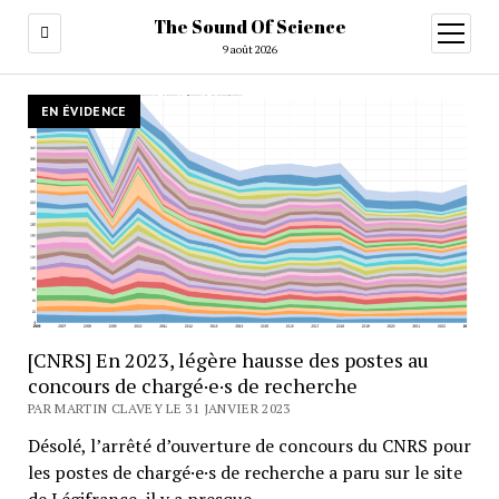
The Sound Of Science
ouvrir
menu
9 août 2026
The
EN ÉVIDENCE
Sound
Of
Science
[CNRS] En 2023, légère hausse des postes au
concours de chargé·e·s de recherche
PAR MARTIN CLAVEY LE 31 JANVIER 2023
Désolé, l’arrêté d’ouverture de concours du CNRS pour
les postes de chargé·e·s de recherche a paru sur le site