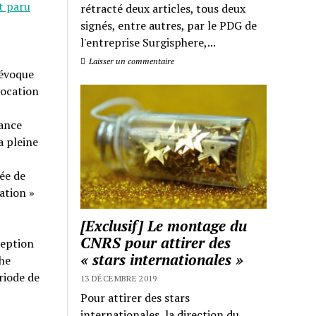
t paru
rétracté deux articles, tous deux
signés, entre autres, par le PDG de
l'entreprise Surgisphere,...
Laisser un commentaire
 évoque
vocation
sance
a pleine
ée de
ation »
[Exclusif] Le montage du
CNRS pour attirer des
ception
« stars internationales »
che
ériode de
13 DÉCEMBRE 2019
Pour attirer des stars
internationales, la direction du