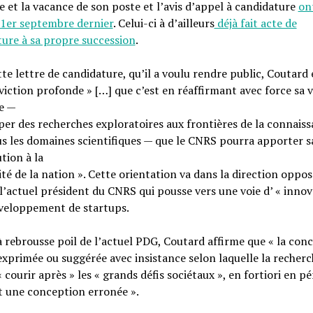
 et la vacance de son poste et l’avis d’appel à candidature
on
 1er septembre dernier
. Celui-ci à d’ailleurs
déjà fait acte de
ure à sa propre succession
.
te lettre de candidature, qu’il a voulu rendre public, Coutard
viction profonde » […] que c’est en réaffirmant avec force sa 
e —
er des recherches exploratoires aux frontières de la connais
s les domaines scientifiques — que le CNRS pourra apporter s
tion à la
té de la nation ». Cette orientation va dans la direction oppos
 l’actuel président du CNRS qui pousse vers une voie d’ « innov
éveloppement de startups.
 rebrousse poil de l’actuel PDG, Coutard affirme que « la con
exprimée ou suggérée avec insistance selon laquelle la recher
« courir après » les « grands défis sociétaux », en fortiori en p
st une conception erronée ».