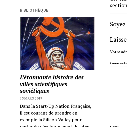
section
BIBLIOTHÈQUE
Soyez 
Laiss
Votre adr
Commenta
L’étonnante histoire des
villes scientifiques
soviétiques
15 MARS 2019
Dans la Start-Up Nation Française,
il est courant de prendre en
exemple la Silicon Valley pour
parler du développement de cités
Nom*