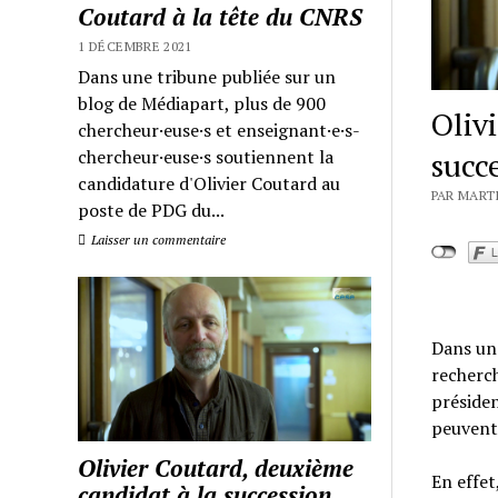
Coutard à la tête du CNRS
1 DÉCEMBRE 2021
Dans une tribune publiée sur un
blog de Médiapart, plus de 900
Oliv
chercheur·euse·s et enseignant·e·s-
chercheur·euse·s soutiennent la
succ
candidature d'Olivier Coutard au
PAR MART
poste de PDG du...
Laisser un commentaire
Dans un 
recherch
présiden
peuvent 
Olivier Coutard, deuxième
En effet
candidat à la succession