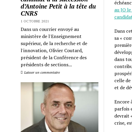
échéance
d’Antoine Petit à la tête du
au JO le
CNRS
candidat
1 OCTOBRE 2021
Dans un courrier envoyé au
Dans cet
ministère de l'Enseignement
sa « con
supérieur, de la recherche et de
premièr
l'innovation, Olivier Coutard,
développ
président de la Conférence des
dans tou
présidents de sections...
contribu
prospéri
Laisser un commentaire
celle de
et de d
Encore à
parfois 
devrait 
crise, e