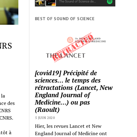
BEST OF SOUND OF SCIENCE
CNRS
[covid19] Précipité de
sciences… le temps des
rétractations (Lancet, New
England Journal of
 la
Medicine…) ou pas
nce des
(Raoult)
 CNRS
 CNRS.
5 JUIN 2020
Hier, les revues Lancet et New
ntôt à
England Journal of Medicine ont