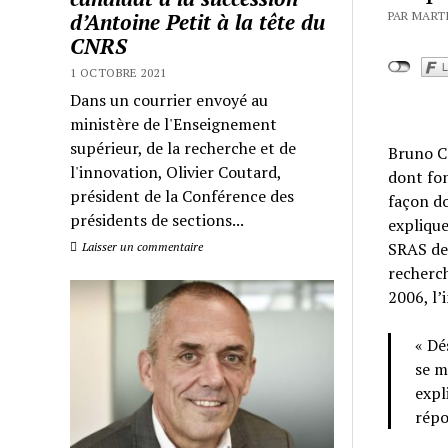
d’Antoine Petit à la tête du
PAR MARTI
CNRS
1 OCTOBRE 2021
Dans un courrier envoyé au
ministère de l'Enseignement
supérieur, de la recherche et de
Bruno Ca
l'innovation, Olivier Coutard,
dont fon
président de la Conférence des
façon do
présidents de sections...
explique
SRAS de 
Laisser un commentaire
recherch
2006, l’
« Dé
se m
expl
répo