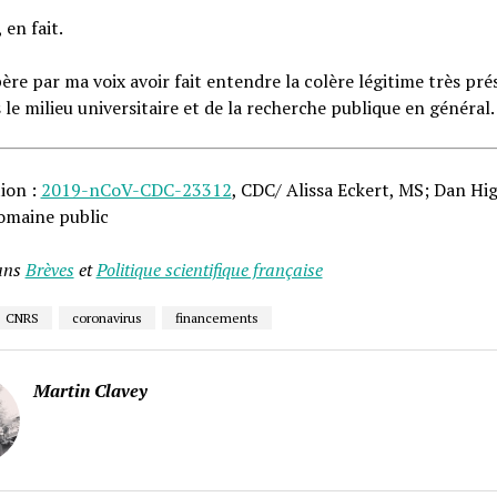
 en fait.
père par ma voix avoir fait entendre la colère légitime très pr
 le milieu universitaire et de la recherche publique en général.
tion :
2019-nCoV-CDC-23312
, CDC/ Alissa Eckert, MS; Dan Hig
maine public
ans
Brèves
et
Politique scientifique française
CNRS
coronavirus
financements
Martin Clavey