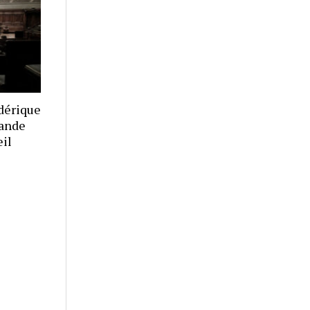
dérique
mande
eil