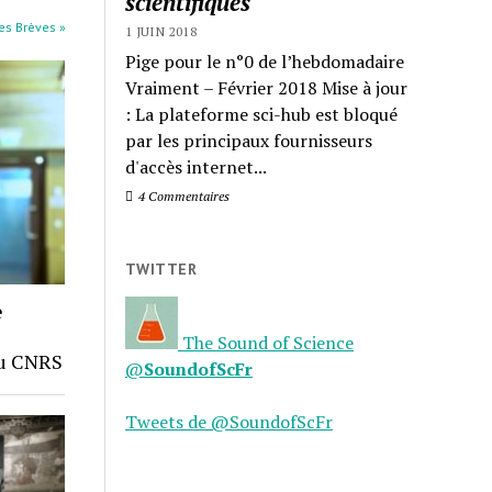
scientifiques
les Brèves »
1 JUIN 2018
Pige pour le n°0 de l’hebdomadaire
Vraiment – Février 2018 Mise à jour
: La plateforme sci-hub est bloqué
par les principaux fournisseurs
d'accès internet...
4 Commentaires
TWITTER
e
The Sound of Science
du CNRS
@
SoundofScFr
Tweets de @SoundofScFr