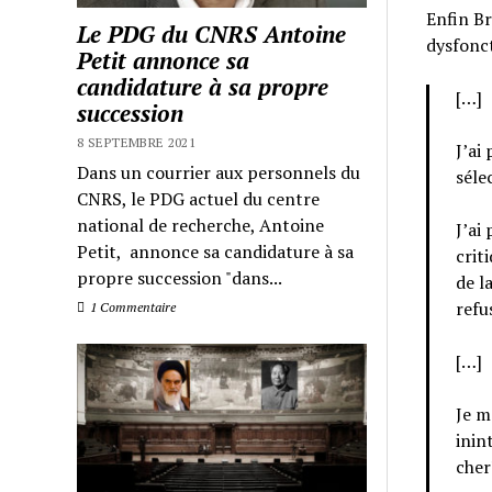
Enfin Br
Le PDG du CNRS Antoine
dysfonct
Petit annonce sa
candidature à sa propre
[…]
succession
8 SEPTEMBRE 2021
J’ai
Dans un courrier aux personnels du
séle
CNRS, le PDG actuel du centre
national de recherche, Antoine
J’ai
Petit, annonce sa candidature à sa
crit
propre succession "dans...
de l
refu
1 Commentaire
[…]
Je m
inin
cher