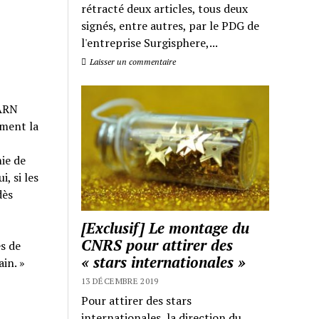
rétracté deux articles, tous deux
signés, entre autres, par le PDG de
l'entreprise Surgisphere,...
Laisser un commentaire
 ARN
ement la
ie de
, si les
dès
[Exclusif] Le montage du
CNRS pour attirer des
s de
« stars internationales »
in. »
13 DÉCEMBRE 2019
Pour attirer des stars
internationales, la direction du