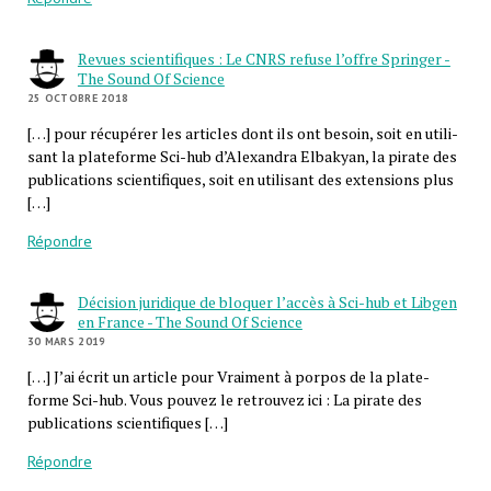
Revues scientifiques : Le CNRS refuse l’offre Springer -
The Sound Of Science
25 OCTOBRE 2018
[…] pour récu­pé­rer les articles dont ils ont besoin, soit en uti­li­
sant la pla­te­forme Sci-hub d’Alexandra Elba­kyan, la pirate des
publi­ca­tions scien­ti­fiques, soit en uti­li­sant des exten­sions plus
[…]
Répondre
Décision juridique de bloquer l’accès à Sci-hub et Libgen
en France - The Sound Of Science
30 MARS 2019
[…] J’ai écrit un article pour Vrai­ment à por­pos de la pla­te­
forme Sci-hub. Vous pou­vez le retrou­vez ici : La pirate des
publi­ca­tions scien­ti­fiques […]
Répondre