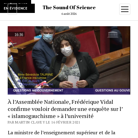
EN ÉVIDENCE
The Sound Of Science
EN ÉVIDENCE
EN ÉVIDENCE
EN ÉVIDENCE
EN ÉVIDENCE
EN ÉVIDENCE
ouvrir
menu
6 août 2026
The
Sound
Of
Science
À l’Assemblée Nationale, Frédérique Vidal
confirme vouloir demander une enquête sur l’
« islamogauchisme » à l’université
PAR MARTIN CLAVEY LE 16 FÉVRIER 2021
La ministre de l’enseignement supérieur et de la