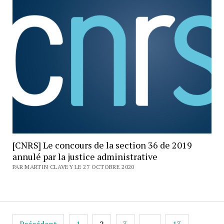
[CNRS] Le concours de la section 36 de 2019
annulé par la justice administrative
PAR MARTIN CLAVEY LE 27 OCTOBRE 2020
Pagination