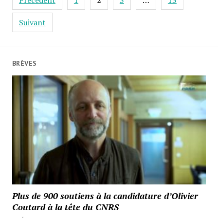
Précédent
1
2
3
…
13
des
publications
Suivant
BRÈVES
Plus de 900 soutiens à la candidature d’Olivier
Coutard à la tête du CNRS